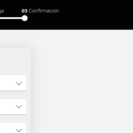
03
ga
Confirmación
N