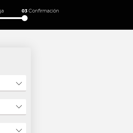
03
ga
Confirmación
N