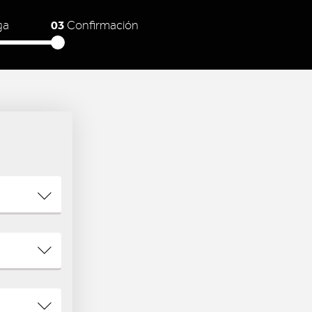
03
ga
Confirmación
N