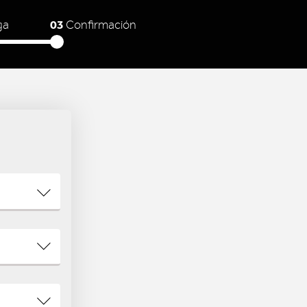
03
ga
Confirmación
N