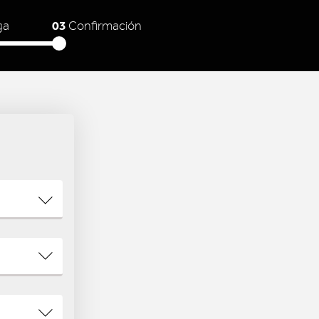
03
ga
Confirmación
N