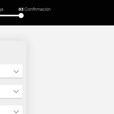
03
ga
Confirmación
N